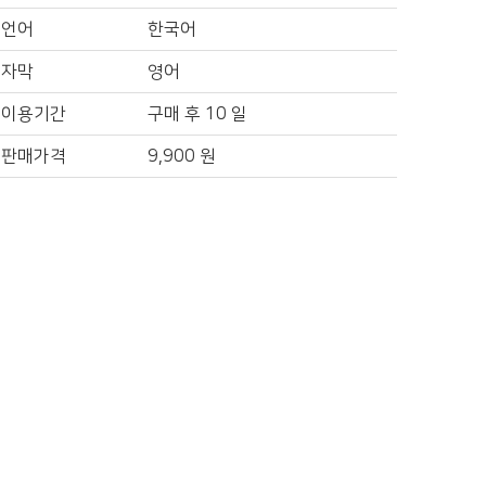
언어
한국어
자막
영어
이용기간
구매 후 10 일
판매가격
9,900
원