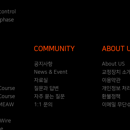
control
 phase
COMMUNITY
ABOUT 
공지사항
About US
News & Event
교정장치 소
자료실
이용약관
Course
질문과 답변
개인정보 처
Course
자주 묻는 질문
환불정책
l MEAW
1:1 문의
이메일 무단
Wire
se