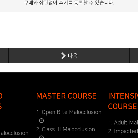
구매와 상관없이 후기를 등록할 수 있습니다.
다음
D
MASTER COURSE
INTENSI
S
COURSE
1. Open Bite Malocclusion
1. Adult Ma
2. Class III Malocclusion
2. Impacte
alocclusion