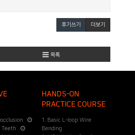
후기쓰기
더보기
목록
VE
HANDS-ON
PRACTICE COURSE
locclusion
1. Basic L-loop Wire
d Teeth
Bending