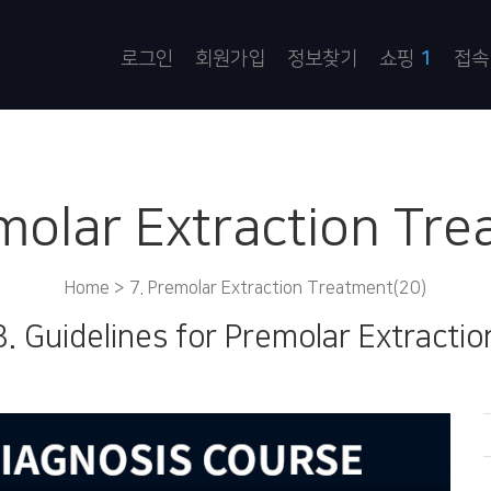
로그인
회원가입
정보찾기
쇼핑
1
접속
molar Extraction Tr
Home >
7. Premolar Extraction Treatment(20)
8. Guidelines for Premolar Extractio