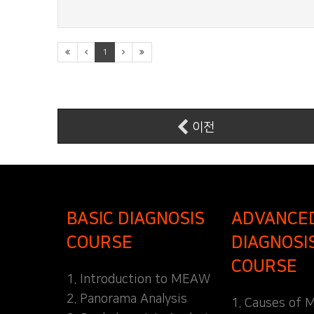
1
이전
BASIC DIAGNOSIS
ADVANCE
COURSE
DIAGNOSI
COURSE
1. Introduction to MEAW
2. Panorama Analysis
1. Causes of M