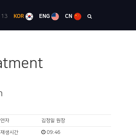
 13
KOR
ENG
CN
eatment
n
연자
김정일 원장
재생시간
09:46