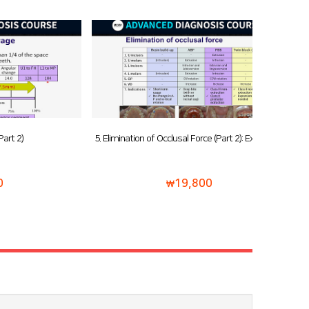
5. Elimination of Occlusal Force (Part 2): Extraction
6. Ret
19,800