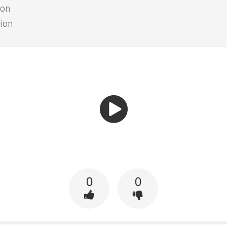
ion
tion
0
0