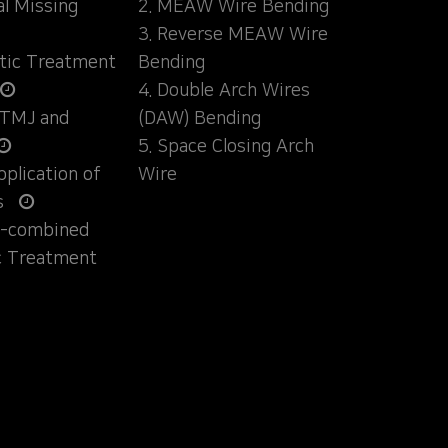
al Missing
2. MEAW Wire Bending
3. Reverse MEAW Wire
ntic Treatment
Bending
4. Double Arch Wires
 TMJ and
(DAW) Bending
5. Space Closing Arch
Application of
Wire
s
ly-combined
c Treatment