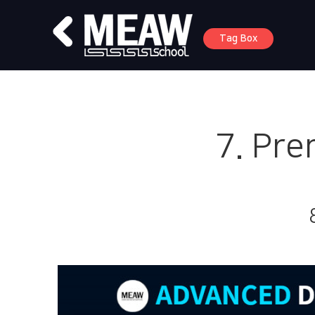
Tag Box
7. Pre