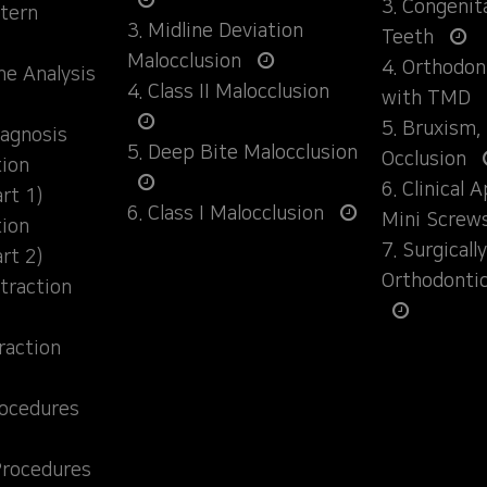
3. Congenit
ttern
3. Midline Deviation
Teeth
Malocclusion
4. Orthodo
ane Analysis
4. Class II Malocclusion
with TMD
5. Bruxism,
iagnosis
5. Deep Bite Malocclusion
Occlusion
tion
6. Clinical 
rt 1)
6. Class I Malocclusion
Mini Screw
tion
7. Surgical
rt 2)
Orthodonti
traction
raction
rocedures
Procedures