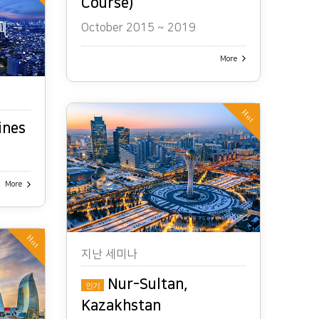
Course)
October 2015 ~ 2019
More
Hot
ines
More
Hot
지난 세미나
Nur-Sultan,
인기
Kazakhstan