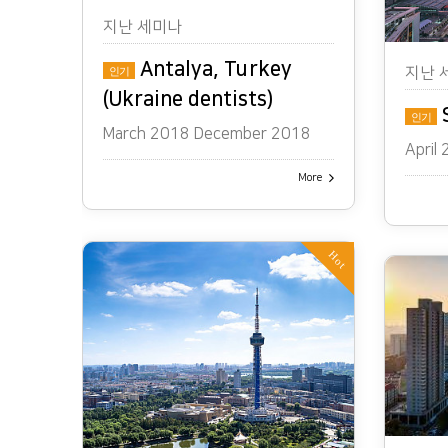
지난 세미나
Antalya, Turkey
지난 
인기
(Ukraine dentists)
S
인기
March 2018 December 2018
April
More
Hot