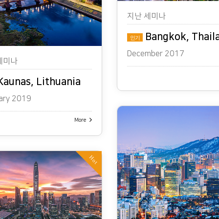
지난 세미나
Bangkok, Thail
인기
December 2017
세미나
aunas, Lithuania
ary 2019
More
Hot