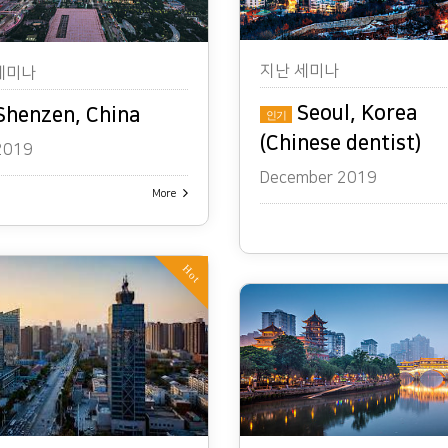
지난 세미나
세미나
Seoul, Korea
henzen, China
인기
(Chinese dentist)
 2019
December 2019
More
Hot