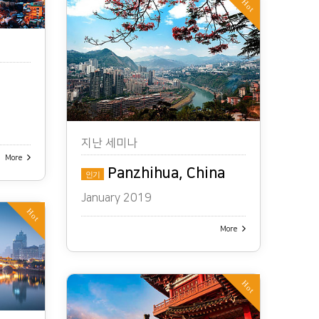
Hot
지난 세미나
More
Panzhihua, China
인기
January 2019
Hot
More
Hot