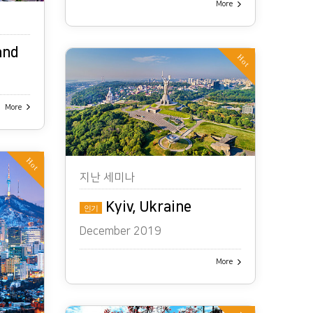
More
and
Hot
More
Hot
지난 세미나
Kyiv, Ukraine
인기
December 2019
More