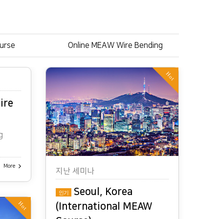
urse
Online MEAW Wire Bending
Hot
ire
g
More
지난 세미나
Seoul, Korea
인기
Hot
(International MEAW