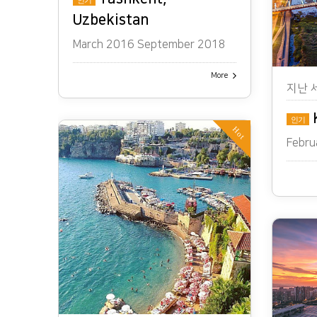
인기
Uzbekistan
March 2016 September 2018
More
지난 
K
인기
Hot
Febru