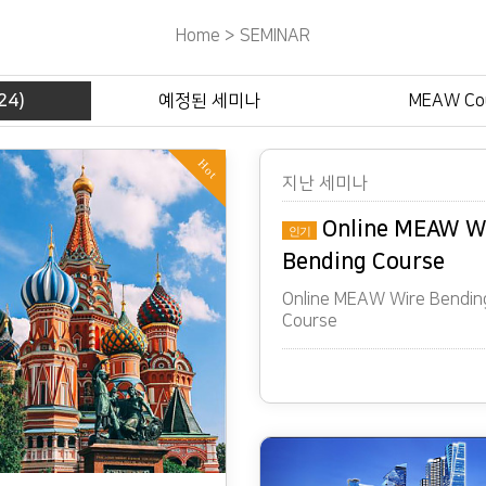
Home > SEMINAR
24)
예정된 세미나
MEAW Co
Hot
지난 세미나
Online MEAW W
인기
Bending Course
Online MEAW Wire Bendin
Course