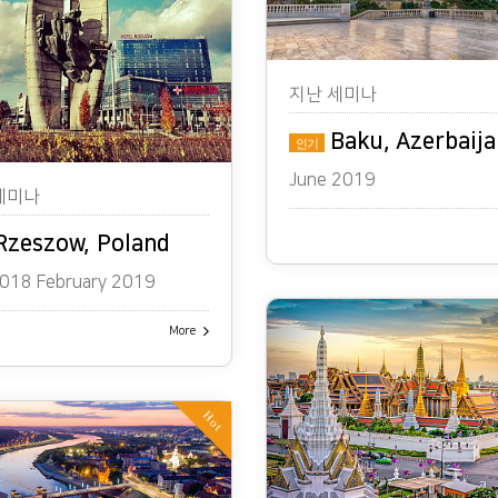
지난 세미나
Baku, Azerbaija
인기
June 2019
세미나
zeszow, Poland
018 February 2019
More
Hot