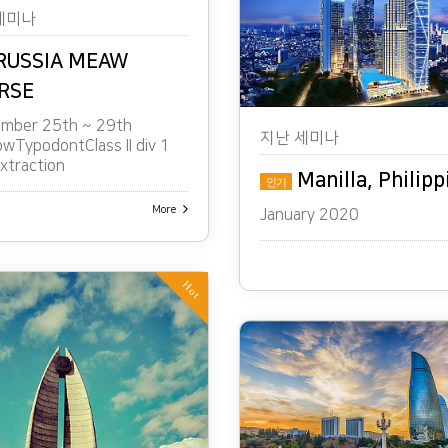
세미나
RUSSIA MEAW
RSE
mber 25th ~ 29th
지난 세미나
wTypodontClass II div 1
xtraction
Manilla, Philipp
인기
More
January 2020
Hot