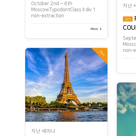
October 2nd ~ 6th
지난 
MoscowTypodontClass II div 1
non-extraction
인기
COU
More
Septe
Mosco
non-e
Hot
지난 세미나