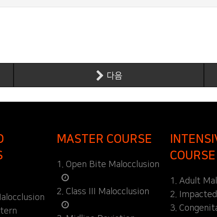
다음
D
MASTER COURSE
INTENSI
S
COURSE
1. Open Bite Malocclusion
1. Adult Ma
2. Class III Malocclusion
2. Impacte
alocclusion
3. Congenit
ttern