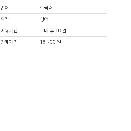
언어
한국어
자막
영어
이용기간
구매 후 10 일
판매가격
18,700
원