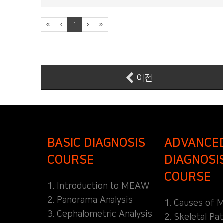
1
이전
BASIC DIAGNOSIS
ADVANCE
COURSE
DIAGNOSI
COURSE
1. Introduction to MEAW
2. Panorama Analysis
1. Causes of M
3. Cephalometric Analysis
2. Skeletal Pa