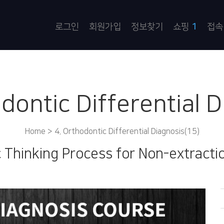
로그인
회원가입
정보찾기
쇼핑
1
접속
dontic Differential 
Home >
4. Orthodontic Differential Diagnosis(15)
c Thinking Process for Non-extract