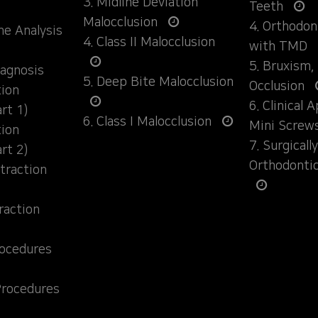
3. Midline Deviation
Teeth
Malocclusion
4. Orthodo
ane Analysis
4. Class II Malocclusion
with TMD
5. Bruxism,
iagnosis
5. Deep Bite Malocclusion
Occlusion
tion
6. Clinical 
rt 1)
6. Class I Malocclusion
Mini Screw
tion
7. Surgical
rt 2)
Orthodonti
traction
raction
rocedures
Procedures