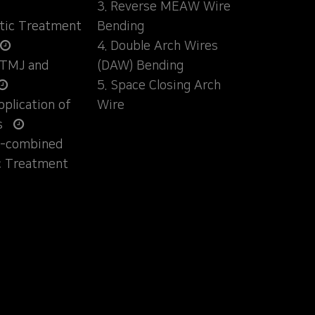
3. Reverse MEAW Wire
ntic Treatment
Bending
4. Double Arch Wires
 TMJ and
(DAW) Bending
5. Space Closing Arch
Application of
Wire
s
ly-combined
c Treatment