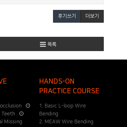
후기쓰기
더보기
목록
VE
HANDS-ON
PRACTICE COURSE
locclusion
1. Basic L-loop Wire
d Teeth
Bending
al Missing
2. MEAW Wire Bending