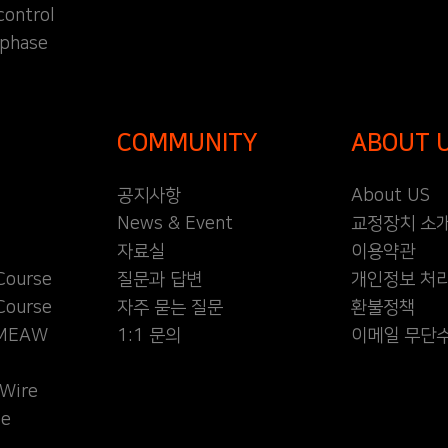
control
 phase
COMMUNITY
ABOUT 
공지사항
About US
News & Event
교정장치 소
자료실
이용약관
Course
질문과 답변
개인정보 처
Course
자주 묻는 질문
환불정책
l MEAW
1:1 문의
이메일 무단
Wire
se