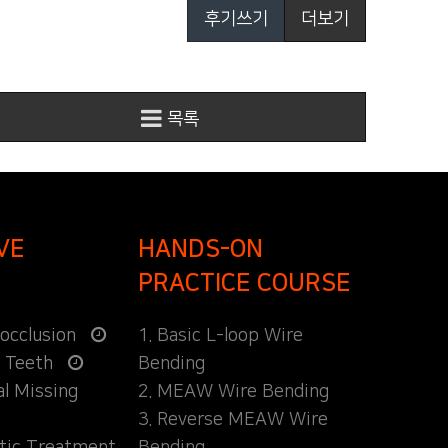
후기쓰기
더보기
목록
VE
HANDS-ON
PRACTICE COURSE
locclusion
1. Basic L-loop Wire
d Teeth
Bending
al Missing
2. MEAW Wire Bending
3. Reverse MEAW Wire