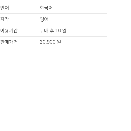
언어
한국어
자막
영어
이용기간
구매 후 10 일
판매가격
20,900
원