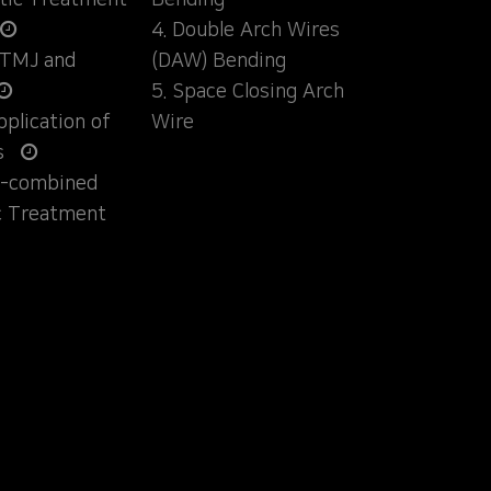
ntic Treatment
Bending
4. Double Arch Wires
 TMJ and
(DAW) Bending
5. Space Closing Arch
Application of
Wire
s
ly-combined
c Treatment