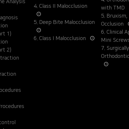
4. Orthodo
ane Analysis
4. Class II Malocclusion
with TMD
5. Bruxism,
iagnosis
5. Deep Bite Malocclusion
Occlusion
tion
6. Clinical 
rt 1)
6. Class I Malocclusion
Mini Screw
tion
7. Surgical
rt 2)
Orthodonti
traction
raction
rocedures
Procedures
control