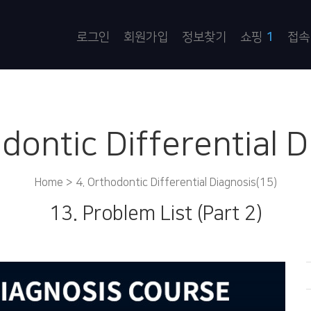
로그인
회원가입
정보찾기
쇼핑
1
접속
dontic Differential 
Home >
4. Orthodontic Differential Diagnosis(15)
13. Problem List (Part 2)