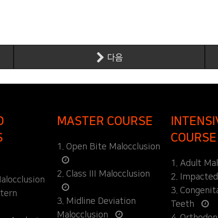
다음
D
MASTER COURSE
INTENSI
S
COURSE
1. Open Bite Malocclusion
1. Adult Ma
2. Class III Malocclusion
2. Impacte
alocclusion
3. Congenit
ttern
3. Midline Deviation
Teeth
Malocclusion