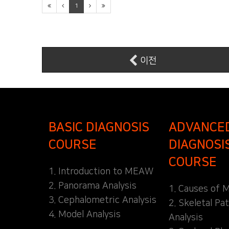
1
이전
BASIC DIAGNOSIS
ADVANCE
COURSE
DIAGNOSI
COURSE
1. Introduction to MEAW
2. Panorama Analysis
1. Causes of M
3. Cephalometric Analysis
2. Skeletal Pa
4. Model Analysis
Analysis